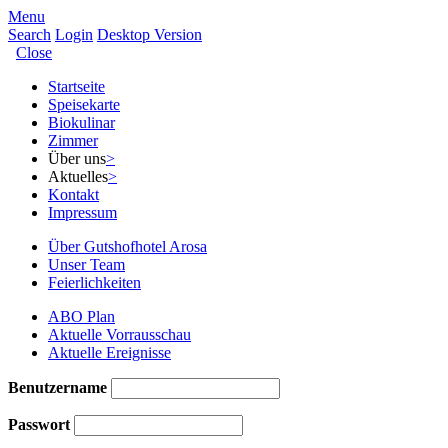
Menu
Search
Login
Desktop Version
Close
Startseite
Speisekarte
Biokulinar
Zimmer
Über uns
>
Aktuelles
>
Kontakt
Impressum
Über Gutshofhotel Arosa
Unser Team
Feierlichkeiten
ABO Plan
Aktuelle Vorrausschau
Aktuelle Ereignisse
Benutzername
Passwort